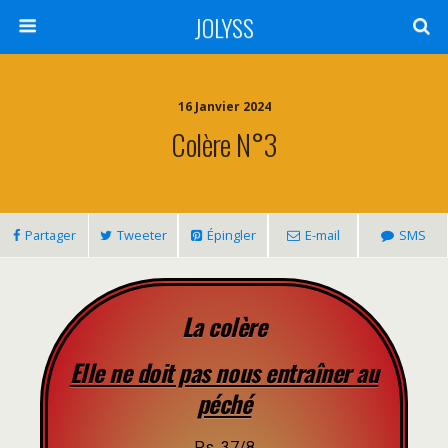
JOLYSS
16 Janvier 2024
Colère N°3
Partager
Tweeter
Épingler
E-mail
SMS
La colère
Elle ne doit pas nous entraîner au
péché
Ps. 37/8