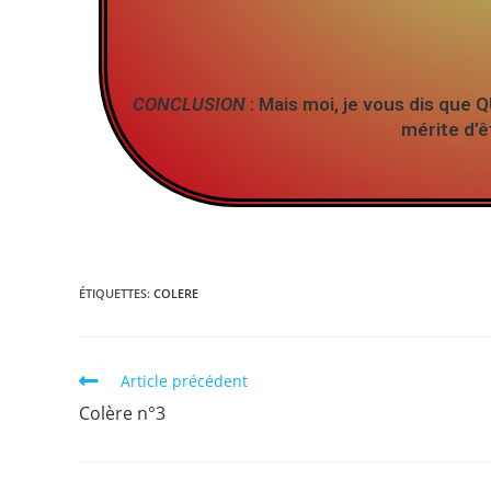
CONCLUSION
: Mais moi, je vous dis q
mérite d’ê
ÉTIQUETTES
:
COLERE
Article précédent
Colère n°3