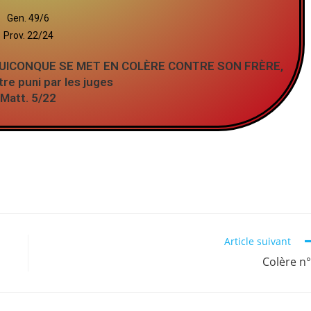
Gen. 49/6
Prov. 22/24
ue QUICONQUE SE MET EN COLÈRE CONTRE SON FRÈRE,
tre puni par les juges
Matt. 5/22
Article suivant
Colère n