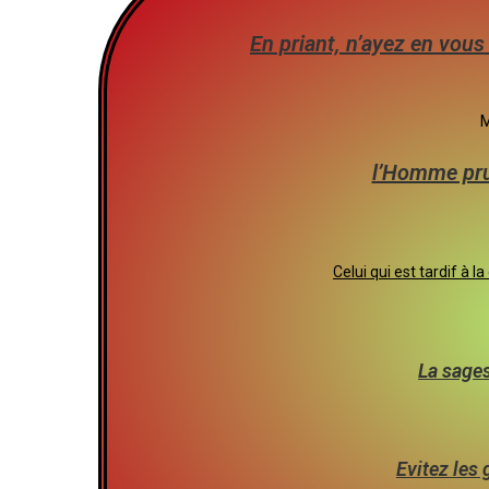
En priant, n’ayez en vou
M
l’Homme pru
Celui qui est tardif à 
La sages
Evitez les 