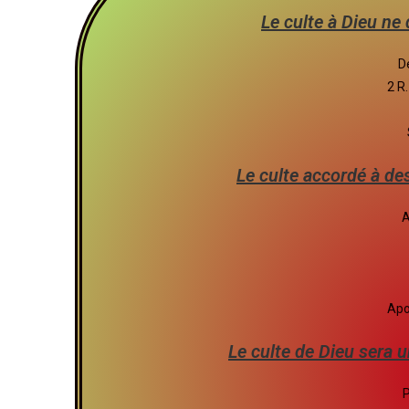
Le culte à Dieu ne 
D
2 R
Le culte accordé à de
A
Apo
Le culte de Dieu sera 
P