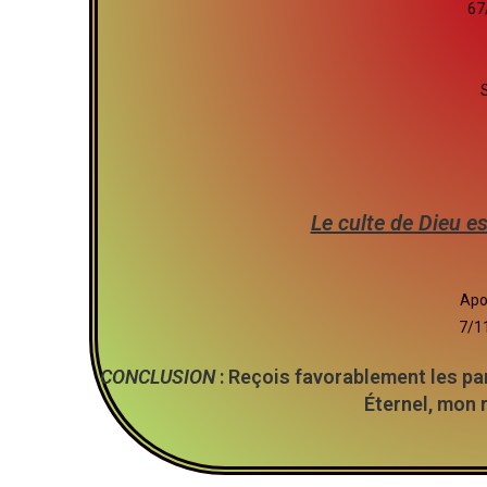
67
Le culte de Dieu es
Apo.
7/11
CONCLUSION
: Reçois favorablement les pa
Éternel, mon 