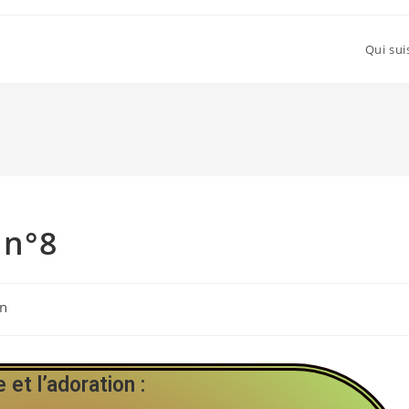
Qui sui
 n°8
on
e et l’adoration
: