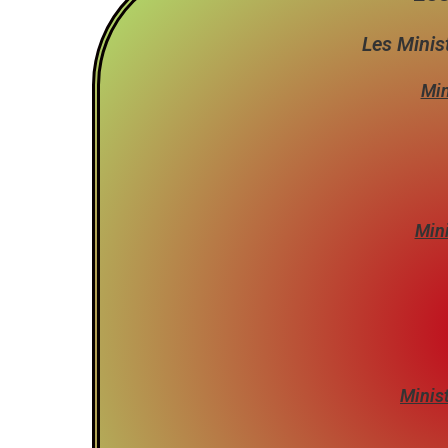
Les Minis
Min
Mini
Minist