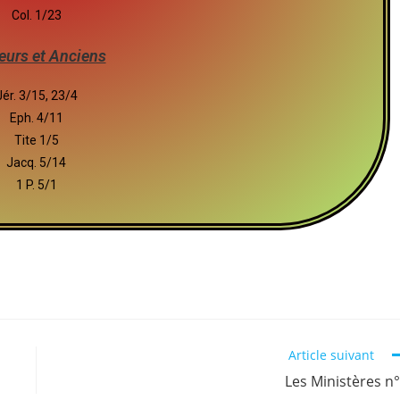
Col. 1/23
eurs et Anciens
Jér. 3/15, 23/4
Eph. 4/11
Tite 1/5
Jacq. 5/14
1 P. 5/1
Article suivant
Les Ministères n