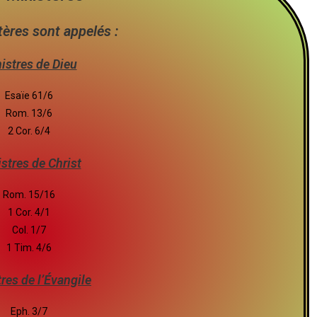
tères sont appelés :
istres de Dieu
Esaïe 61/6
Rom. 13/6
2 Cor. 6/4
stres de Christ
Rom. 15/16
1 Cor. 4/1
Col. 1/7
1 Tim. 4/6
res de l’Évangile
Eph. 3/7