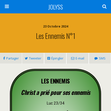
JOLYSS
23 Octobre 2024
Les Ennemis N°1
Partager
Tweeter
Épingler
E-mail
SMS
LES ENNEMIS
Christ a prié pour ses ennemis
Luc 23/34