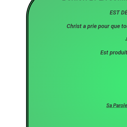
EST D
Christ a prie pour que tou
J
Est produit
Sa Parol