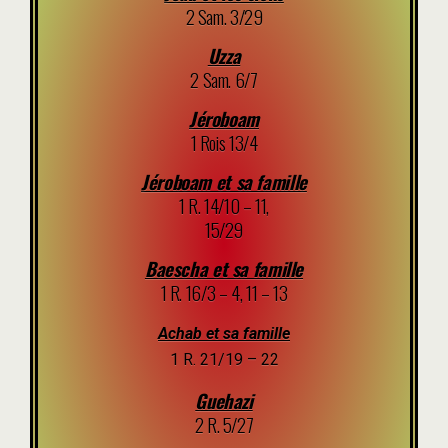
2 Sam. 3/29
Uzza
2 Sam. 6/7
Jéroboam
1 Rois 13/4
Jéroboam et sa famille
1 R. 14/10 – 11,
15/29
Baescha et sa famille
1 R. 16/3 – 4, 11 – 13
Achab et sa famille
1 R. 21/19 – 22
Guehazi
2 R. 5/27