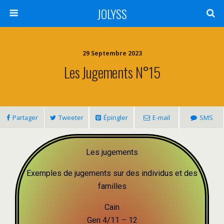
JOLYSS
29 Septembre 2023
Les Jugements N°15
Partager
Tweeter
Épingler
E-mail
SMS
Les jugements
Exemples de jugements sur des individus et des
familles
Cain
Gen 4/11 – 12