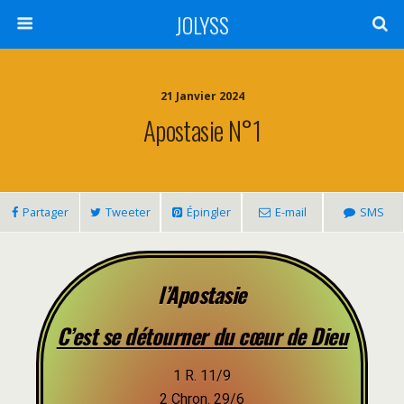
JOLYSS
21 Janvier 2024
Apostasie N°1
Partager
Tweeter
Épingler
E-mail
SMS
l’Apostasie
C’est se détourner du cœur de Dieu
1 R. 11/9
2 Chron. 29/6