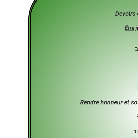
Devoirs 
Être 
E
Rendre honneur et so
1 