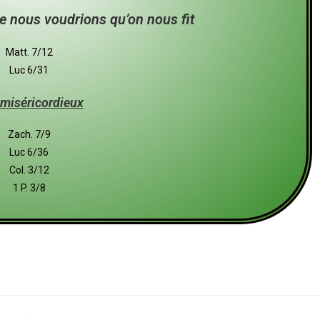
ue nous voudrions qu’on nous fit
Matt. 7/12
Luc 6/31
 miséricordieux
Zach. 7/9
Luc 6/36
Col. 3/12
1 P. 3/8