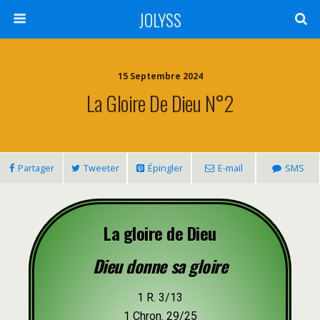
JOLYSS
15 Septembre 2024
La Gloire De Dieu N°2
Partager
Tweeter
Épingler
E-mail
SMS
La gloire de Dieu
Dieu donne sa gloire
1 R. 3/13
1 Chron. 29/25