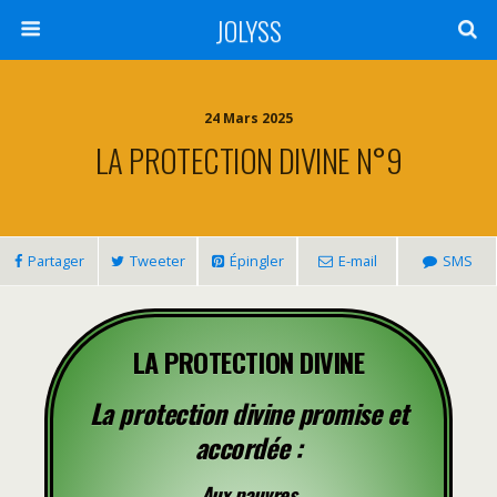
JOLYSS
24 Mars 2025
LA PROTECTION DIVINE N°9
Partager
Tweeter
Épingler
E-mail
SMS
LA PROTECTION DIVINE
La protection divine promise et
accordée :
Aux pauvres