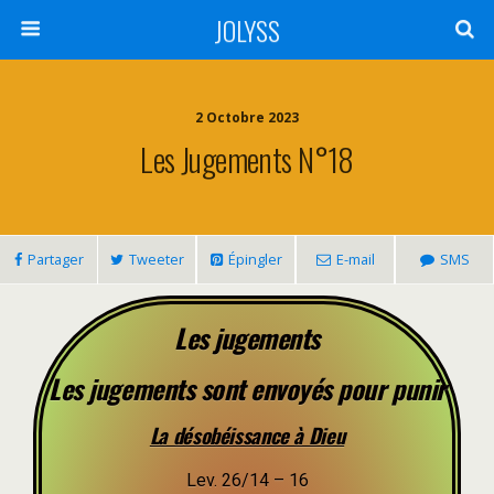
JOLYSS
2 Octobre 2023
Les Jugements N°18
Partager
Tweeter
Épingler
E-mail
SMS
Les jugements
Les jugements sont envoyés pour punir
La désobéissance à Dieu
Lev. 26/14 – 16