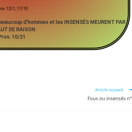
ov. 12/1, 17/10
ent beaucoup d’hommes et les INSENSÉS MEURENT PAR
AUT DE RAISON
Prov. 10/21
Article suivant
Fous ou insensés n