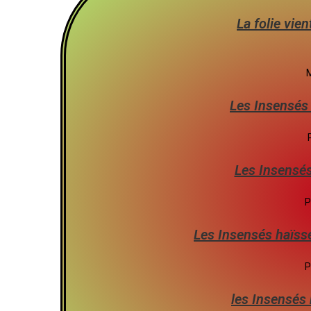
La folie vi
M
Les Insensés 
Les Insensés
P
Les Insensés haïssen
P
les Insensés