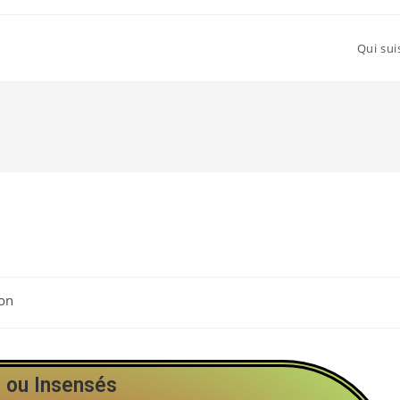
Qui sui
on
 ou Insensés